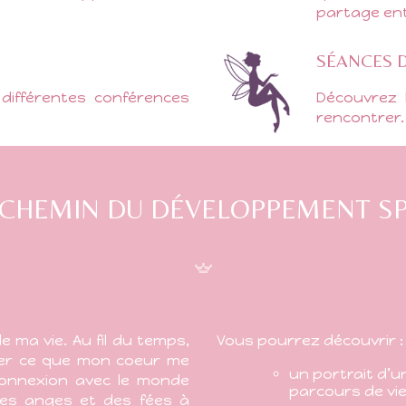
partage ent
SÉANCES 
ifférentes conférences
Découvrez 
rencontrer.
 CHEMIN DU DÉVELOPPEMENT SP
e ma vie. Au fil du temps,
Vous pourrez découvrir :
uter ce que mon coeur me
un portrait d’
 connexion avec le monde
parcours de vi
des anges et des fées à