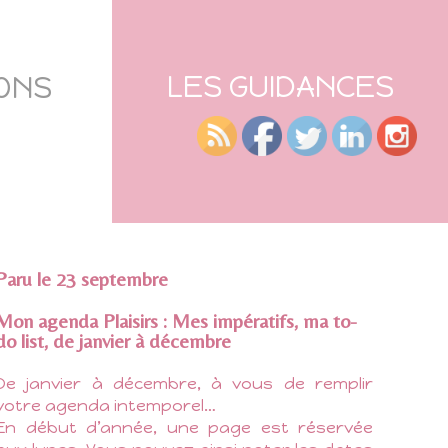
LES GUIDANCES
IONS
Paru le 23 septembre
Mon agenda Plaisirs : Mes impératifs, ma to-
do list, de janvier à décembre
De janvier à décembre, à vous de remplir
votre agenda intemporel…
En début d’année, une page est réservée