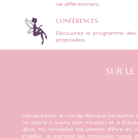
vie différemment.
CONFÉRENCES
Découvrez le programme des d
proposées.
SUR LE
Depuis petite, le monde féerique fait partie d
j’ai appris à suivre mon intuition et à éco
dicte. Ma sensibilité me permet d’être en
invisible. Je partage les messages reçus 