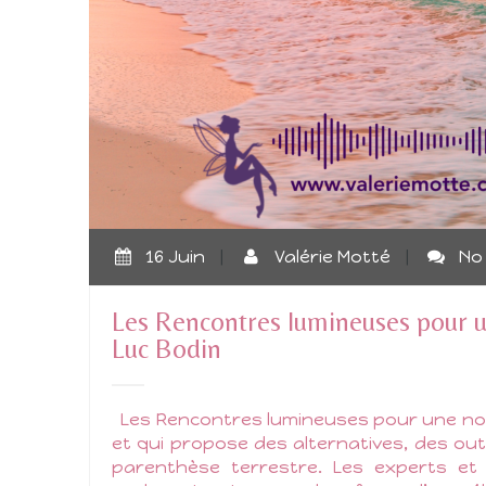
16 Juin
|
Valérie Motté
|
No
Les Rencontres lumineuses pour u
Luc Bodin
Les Rencontres lumineuses pour une nouv
et qui propose des alternatives, des out
parenthèse terrestre. Les experts et 