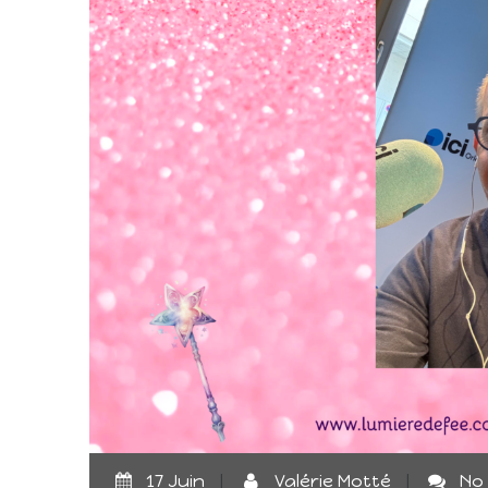
17 Juin
|
Valérie Motté
|
No