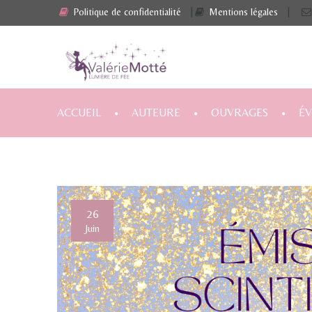
Politique de confidentialité
|
Mentions légales
|
ACCUEIL
AUTEURE
OUVRAGES
É
26
Juin