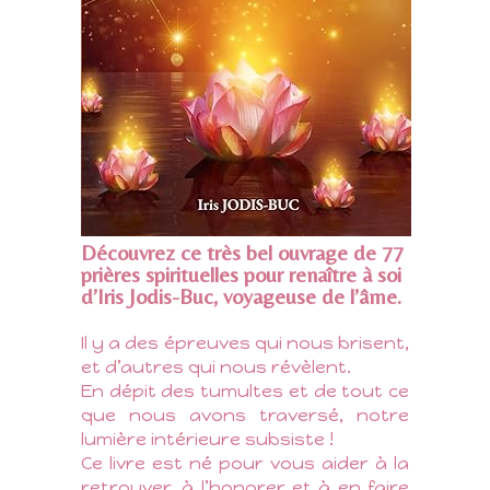
Découvrez ce très bel ouvrage de 77
prières spirituelles pour renaître à soi
d’Iris Jodis-Buc, voyageuse de l’âme.
Il y a des épreuves qui nous brisent,
et d’autres qui nous révèlent.
En dépit des tumultes et de tout ce
que nous avons traversé, notre
lumière intérieure subsiste !
Ce livre est né pour vous aider à la
retrouver, à l’honorer et à en faire