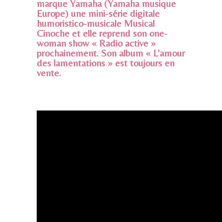
marque Yamaha (Yamaha musique
Europe) une mini-série digitale
humoristico-musicale Musical
Cinoche et elle reprend son one-
woman show « Radio active »
prochainement. Son album « L’amour
des lamentations » est toujours en
vente.