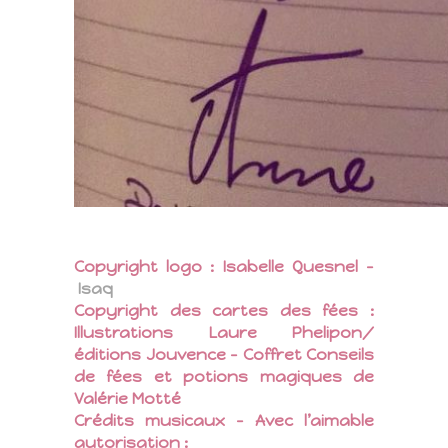
Copyright logo : Isabelle Quesnel –
Isaq
Copyright des cartes des fées :
Illustrations Laure Phelipon/
éditions Jouvence – Coffret Conseils
de fées et potions magiques de
Valérie Motté
Crédits musicaux – Avec l’aimable
autorisation :