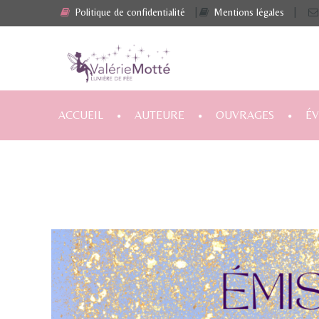
Politique de confidentialité
|
Mentions légales
|
ACCUEIL
AUTEURE
OUVRAGES
É