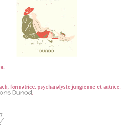
NE
ach, formatrice, psychanalyste jungienne et autrice.
ions Dunod
.
7
o/
/