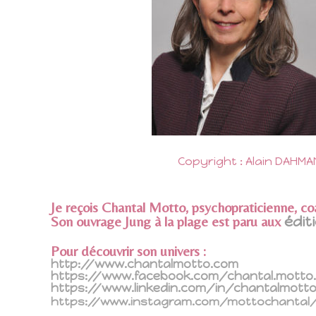
Copyright : Alain DAHMA
Je reçois Chantal Motto, psychopraticienne, co
Son ouvrage Jung à la plage est paru aux
édit
Pour découvrir son univers :
http://www.chantalmotto.com
https://www.facebook.com/chantal.motto.
https://www.linkedin.com/in/chantalmott
https://www.instagram.com/mottochantal