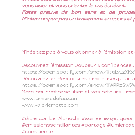
vous aider et vous orienter le cas échéant.
Faites preuve de bon sens et de prudenc
N’interrompez pas un traitement en cours et 
N’hésitez pas à vous abonner à l’émission et
Découvrez l’émission Douceur & confidences :
⁠⁠⁠⁠⁠⁠⁠⁠⁠https://open.spotify.com/show/0tbLvLzXK
Découvrez les Rencontres lumineuses pour u
⁠https://open.spotify.com/show/0WRPzSw5
Merci pour votre soutien et vos retours lumi
⁠⁠⁠⁠⁠⁠⁠⁠⁠⁠⁠⁠⁠⁠⁠⁠⁠www.lumieredefee.com⁠⁠⁠⁠⁠⁠⁠⁠⁠⁠⁠⁠⁠⁠⁠⁠⁠
⁠⁠⁠⁠⁠⁠⁠⁠⁠⁠⁠⁠⁠⁠⁠⁠⁠www.valeriemotte.com⁠⁠⁠⁠⁠⁠⁠⁠⁠⁠⁠⁠⁠⁠⁠⁠⁠
#didiercombe #lahochi #soinsenergetiques 
#emissionsscintillantes #partage #lumiered
#conscience