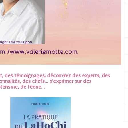
cit, des témoignages, découvrez des experts, des
sonnalités, des chefs… s’exprimer sur des
oterisme, de féerie…