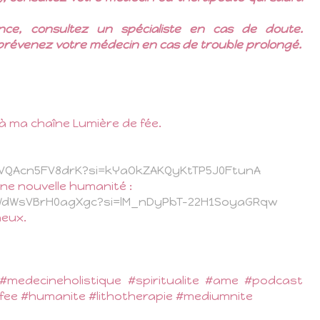
e, consultez un spécialiste en cas de doute.
prévenez votre médecin en cas de trouble prolongé.
 à ma chaîne Lumière de fée.
xVQAcn5FV8drK?si=kYaOkZAKQyKtTP5J0FtunA⁠⁠⁠⁠⁠⁠⁠⁠⁠
ne nouvelle humanité :
WdWsVBrH0agXgc?si=lM_nDyPbT-22H1SoyaGRqw⁠
neux.
#medecineholistique #spiritualite #ame #podcast
efee #humanite #lithotherapie #mediumnite