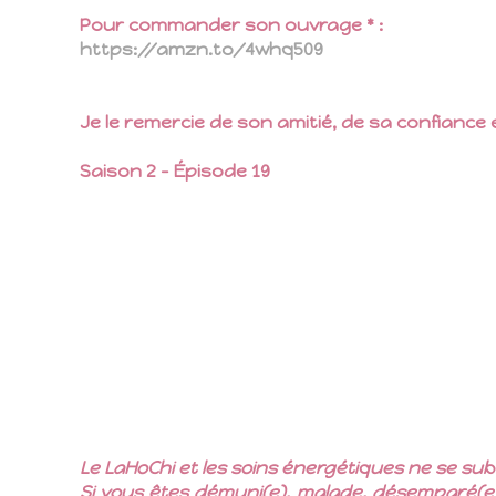
Pour commander son ouvrage * :
https://amzn.to/4whq509
Je le remercie de son amitié, de sa confiance 
Saison 2 – Épisode 19
Le LaHoChi et les soins énergétiques ne se sub
Si vous êtes démuni(e), malade, désemparé(e