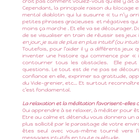
croit pas comment voulez-vous qu’elle y ait 
Cependant, la principale raison du blocage
mental diablotin qui lui susurre « tu n’y a
petites phrases gracieuses
et négatives qui 
moins ça marche . Et elle va se décourager. 
de se visualiser en train de réussir ses jeux
en jour, je suis de plus en plus intuitif (ou intuit
Toutefois, pour l’aider il y a différents jeux
inventer une histoire qui commence par « i
contourner tous les obstacles.
Elle peu
questions. Le tout est de ne pas se décour
confiance en elle, exprimer sa gratitude, ap
du Vide-grenier, etc… Et surtout reconnaître 
c’est fondamental.
La relaxation et la méditation favorisent-elles
Oui apprendre à se relaxer, à méditer pour êt
Etre au calme et détendu vous donnera un ac
plus sollicité par le parasitage de votre en
êtes seul avec vous-même tourné vers l’i
messages intuitifs en toute quiétude.