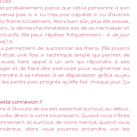
accès.
 est probablement parce que cette personne a son
rriveras pas » « tu n’es pas capable » ou d’autres
la freine totalement. Alors bien sûr, plus elle essaie,
Donc, la démarche immédiate est de se mentaliser et
 intuitifs. Elle peut répéter fréquemment :
« de jour
ive) ».
 qui permettent de surmonter les freins. Elle pourra
l était une fois » technique simple qui permet de
t aussi faire appel à un ami qui répondra à ses
ager et de faire des exercices pour augmenter sa
prendre à se relaxer, à se déparasiter grâce au jeu
les petits pas-progrès qu’elle fait chaque jour. Ça
 cette connexion ?
re à l’écoute de soi est essentiel surtout au début.
cès direct à votre inconscient. Quand vous n’êtes
vironnement et surtout de votre mental, quand vous
ntérieur, alors vous pourrez entendre, voir les