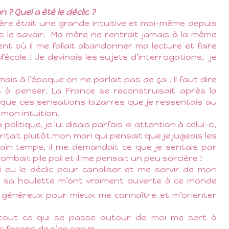
? Quel a été le déclic ?
 mère était une grande intuitive et moi-même depuis
 le savoir.
Ma mère ne rentrait jamais à la même
t où il me fallait abandonner ma lecture et faire
cole ! Je devinais les sujets d’interrogations,
je
mais à l’époque on ne parlait pas de ça . Il faut dire
 à penser. La France se reconstruisait après la
 que ces sensations bizarres que je ressentais au
mon intuition.
olitique, je lui disais parfois « attention à celui-ci,
rritait plutôt mon mari qui pensait que je jugeais les
ain temps, il me demandait ce que je sentais par
bait pile poil et il me pensait un peu sorcière !
ai eu le déclic pour canaliser et me servir de mon
sous sa houlette m’ont vraiment ouverte à ce monde
 généreux pour mieux me connaître et m’orienter
t tout ce qui se passe autour de moi me sert à
 façons de s’en servir.