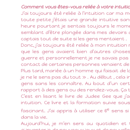
Comment vous êtes-vous reliée à votre intuition 
J’ai toujours été reliée à l’intuition car ma
toute petite j’étais une grande intuitive sans
heure pourtant je sentais toujours le momen
semblant d’être plongée dans mes devoirs d’é
captais tout de suite si les gens mentaient .
Donc, j’ai toujours été reliée à mon intuition 
que les gens avaient bien d’autres choses
guerre et personnellement je ne savais pas
contact de certaines personnes venaient de 
Plus tard, mariée à un homme qui faisait de la p
je ne le sens pas du tout » . Au début , cela i
gens sans les connaître. Au bout d’un cert
rapport à des gens ou des rendez-vous. Ça tom
C’est en lisant le livre de Judee Gee que j’
intuition. Ce livre et la formation suivie 
e
fascinant. J’ai appris à utiliser ce 6
sens si
dans la vie.
Aujourd’hui, je m’en sers au quotidien e
« inventer » de nouveaux jeux et de nouvelles