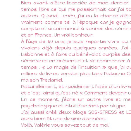
Bien avant d’être licenciée de mon dernier
temps libre ce qui me passionnait car j’ai t
autres. Quand,
enfin
, j’ai eu la chance d’
vraiment comme tel à l’époque car je gagna
compte et ai commencé à donner des séminai
et en France. Un vrai bonheur.
À l’âge de 60 ans, je suis repartie vivre 
vivaient déjà depuis quelques années. J’ai
Lisbonne et à faire du bénévolat aurpès des 
séminaires en présentiel et de commencer à éc
temps : « La magie de l’intuition
»
que j’ai 
milliers de livres vendus plus tard Natacha C
maison Tredaniel.
Naturellement, et rapidement l’idée d’un livre
et c ‘est
ainsi qu’est né « Comment devenir un 
En ce moment, j’écris un autre livre et me
psychologique et intuitif se font par skype.
J’ai aussi créé deux blogs SOS-STRESS et LES
aura bientôt une dizaine d’années.
Voilà, Valérie vous savez tout de moi.