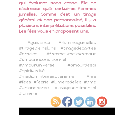
qui évoluent sans cesse. Elle ne
s’adresse qu’à certaines flammes
jumelles. Comme c’est un tirage
général et non personnalisé, il y a
plusieurs interprétations possibles.
Les fées vous en proposent une.
#guidance
#flammesjumelles
#tiragepleinelune
#tiragedecartes
#oracles
#flammejumelle
#amour
#amourinconditionnel
#amouruniversel
#amourdesoi
#spiritualité
#mediumnite
#esoterisme
#fee
#fees
#feerie
#lumieredefee
#ame
#unionsacree
#tiragesentimental
#lumiere